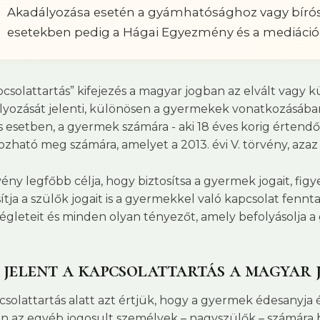
Akadályozása esetén a gyámhatósághoz vagy bírós
esetekben pedig a Hágai Egyezmény és a mediáció 
pcsolattartás” kifejezés a magyar jogban az elvált vagy k
lyozását jelenti, különösen a gyermekek vonatkozásában
is esetben, a gyermek számára - aki 18 éves korig értendő 
ozható meg számára, amelyet a 2013. évi V. törvény, azaz
vény legfőbb célja, hogy biztosítsa a gyermek jogait, f
sítja a szülők jogait is a gyermekkel való kapcsolat fen
égleteit és minden olyan tényezőt, amely befolyásolja a
 jelent a kapcsolattartás a magyar 
csolattartás alatt azt értjük, hogy a gyermek édesanyja 
án az egyéb jogosult személyek – nagyszülők – számára b