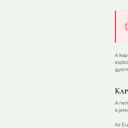
A kap
eszkö
gyerm
Kap
A nem
is je
Az Eu