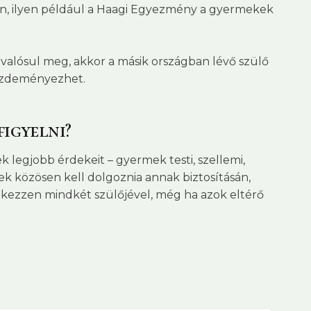
ben, ilyen például a Haagi Egyezmény a gyermekek
valósul meg, akkor a másik országban lévő szülő
 kezdeményezhet.
figyelni?
 legjobb érdekeit – gyermek testi, szellemi,
őnek közösen kell dolgoznia annak biztosításán,
elkezzen mindkét szülőjével, még ha azok eltérő