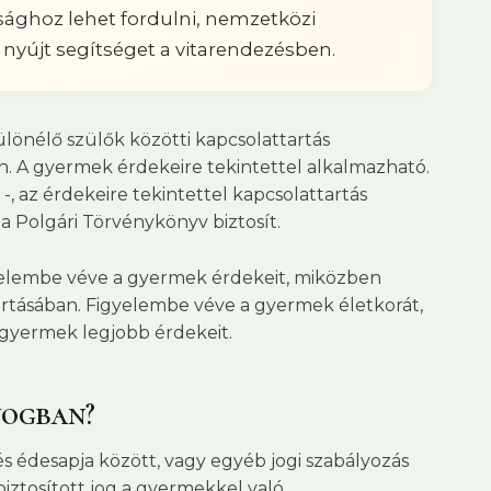
ághoz lehet fordulni, nemzetközi
nyújt segítséget a vitarendezésben.
ülönélő szülők közötti kapcsolattartás
. A gyermek érdekeire tekintettel alkalmazható.
-, az érdekeire tekintettel kapcsolattartás
 a Polgári Törvénykönyv biztosít.
igyelembe véve a gyermek érdekeit, miközben
ntartásában. Figyelembe véve a gyermek életkorát,
 gyermek legjobb érdekeit.
jogban?
és édesapja között, vagy egyéb jogi szabályozás
iztosított jog a gyermekkel való