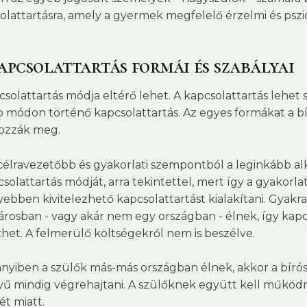
olattartásra, amely a gyermek megfelelő érzelmi és pszich
apcsolattartás formái és szabályai
csolattartás módja eltérő lehet. A kapcsolattartás lehet 
 módon történő kapcsolattartás. Az egyes formákat a b
ozzák meg.
célravezetőbb és gyakorlati szempontból a leginkább a
csolattartás módját, arra tekintettel, mert így a gyakorl
ebben kivitelezhető kapcsolattartást kialakítani. Gyak
árosban - vagy akár nem egy országban - élnek, így kapc
het. A felmerülő költségekről nem is beszélve.
yiben a szülők más-más országban élnek, akkor a bírós
ű mindig végrehajtani. A szülőknek együtt kell működ
ét miatt.