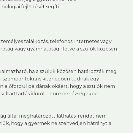
ológiai fejlődését segíti.
személyes találkozás, telefonos, internetes vagy
íróság vagy gyámhatóság illetve a szülők közösen
lkalmazható, ha a szülők közösen határozzák meg
ati szempontokra is kiterjedően tudnak egy
ran előfordul példának okáért, hogy a szülők nem
soltarttartás időről - időre nehézségekbe
ág által meghatározott láthatási rendet nem
niük, hogy a gyermek ne szenvedjen hátrányt a