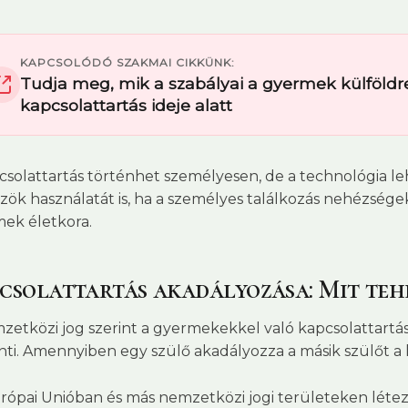
KAPCSOLÓDÓ SZAKMAI CIKKÜNK:
Tudja meg, mik a szabályai a gyermek külföldre
kapcsolattartás ideje alatt
csolattartás történhet személyesen, de a technológia leh
zök használatát is, ha a személyes találkozás nehézsége
ek életkora.
csolattartás akadályozása: Mit teh
zetközi jog szerint a gyermekekkel való kapcsolattartá
lenti. Amennyiben egy szülő akadályozza a másik szülőt a 
rópai Unióban és más nemzetközi jogi területeken lét