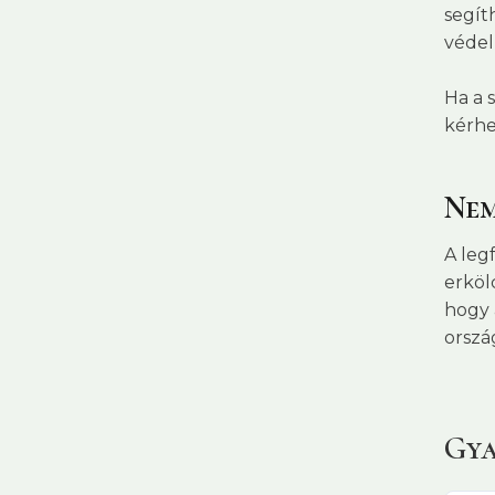
segít
védel
Ha a 
kérhe
Nem
A leg
erköl
hogy 
orszá
Gya