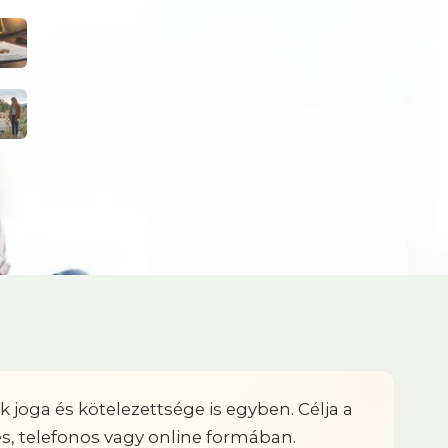
VÁLÁS
Házassági vagyonközösség megszüntetése
lépésről-épésre
VÁLÁS
Váltott elhelyezés 2026: feltételek, bírósági
gyakorlat és gyermektartás
cikk →
 joga és kötelezettsége is egyben. Célja a
s, telefonos vagy online formában.