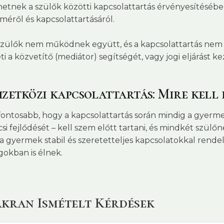
hetnek a szülők közötti kapcsolattartás érvényesítésé
méről és kapcsolattartásáról.
szülők nem működnek együtt, és a kapcsolattartás nem 
ti a közvetítő (mediátor) segítségét, vagy jogi eljárást
zetközi kapcsolattartás: Mire kell 
fontosabb, hogy a kapcsolattartás során mindig a gyermek
csi fejlődését – kell szem előtt tartani, és mindkét szül
a gyermek stabil és szeretetteljes kapcsolatokkal rend
gokban is élnek.
kran Ismételt Kérdések