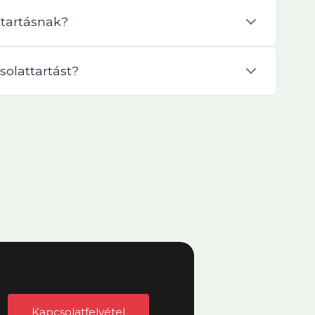
ttartásnak?
solattartást?
Kapcsolatfelvétel