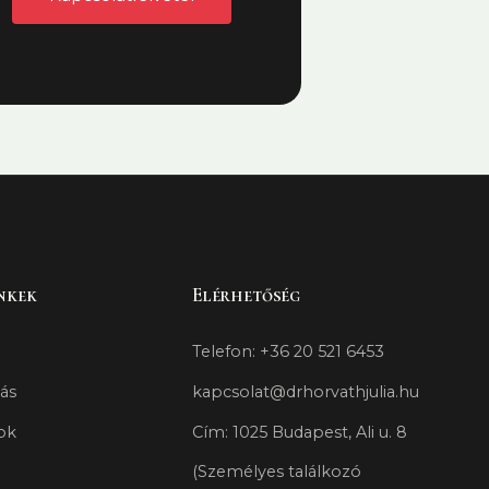
nkek
Elérhetőség
Telefon: +36 20 521 6453
ás
kapcsolat@drhorvathjulia.hu
ok
Cím: 1025 Budapest, Ali u. 8
(Személyes találkozó