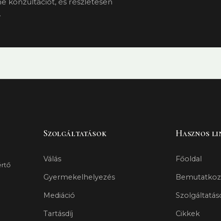
e konzultációt, és részletesen
.
Szolgáltatások
Hasznos li
Válás
Főoldal
értő
Gyermekelhelyezés
Bemutatkoz
Mediáció
Szolgáltatás
Tartásdíj
Cikkek