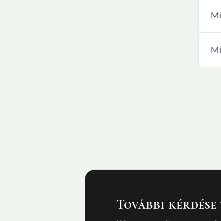
Mi
Mi
További kérdése