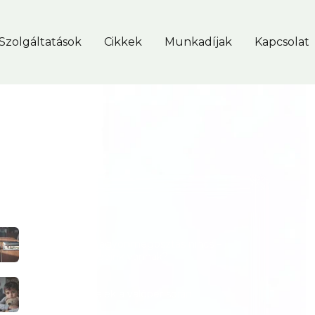
Szolgáltatások
Cikkek
Munkadíjak
Kapcsolat
LÓDÓ CIKKEK
VÁLÁS
Válás megvolt, vagyonmegosztás nincs –
Milyen lehetőségeink vannak?
VÁLÁS
10 hiba, amit a felek a válóper során
elkövetnek