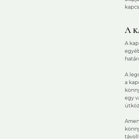
kapcs
A k
A kap
egyéb
határ
A leg
a kap
könny
egy v
ütköz
Amenn
könny
távoll