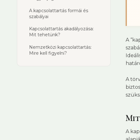
A kapcsolattartás formái és
szabályai
Kapcsolattartás akadályozása:
Mit tehetünk?
A “ka
Nemzetközi kapcsolattartás:
szabá
Mire kell figyelni?
Ideál
határ
A tör
bizto
szüks
Mit
A kap
alapj