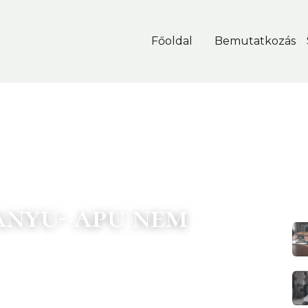
Főoldal
Bemutatkozás
KAPCSO
anyu- apu nem