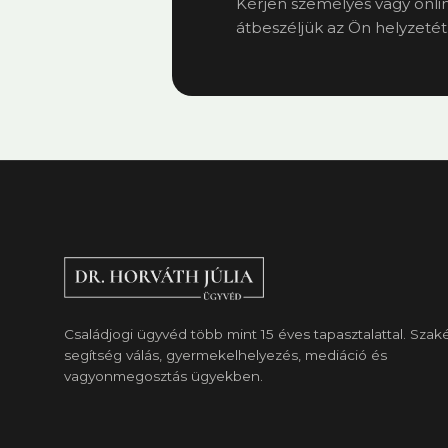
Kérjen személyes vagy onlin
átbeszéljük az Ön helyzetét
Családjogi ügyvéd több mint 15 éves tapasztalattal. Szak
segítség válás, gyermekelhelyezés, mediáció és
vagyonmegosztás ügyekben.