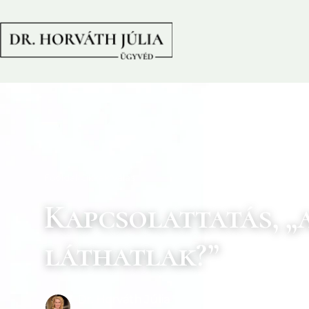
Főoldal
/
Cikkek
/
Válás
Kapcsolattatás, „
láthatlak?”
Dr. Horváth Júlia