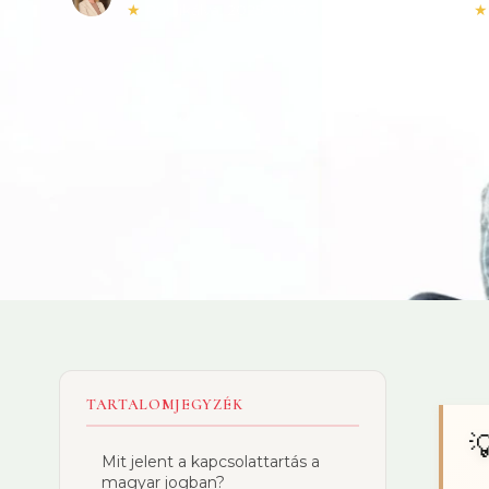
★
Publikálva:
2025-01-16
•
Olvasási idő: 2 perc
★
TARTALOMJEGYZÉK

Mit jelent a kapcsolattartás a
magyar jogban?