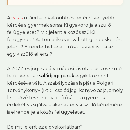
A
válás
utáni leggyakoribb és legérzékenyebb
kérdés a gyermek sorsa. Ki gyakorolja a szülői
felügyeletet? Mit jelent a közös szülői
felügyelet? Automatikusan váltott gondoskodást
jelent? Elrendelheti-e a bíróság akkor is, ha az
egyik szülő ellenzi?
A 2022-es jogszabály-módosítás óta a közös szülői
felügyelet a
családjogi perek
egyik központi
kérdésévé vált. A szabályozás alapját a Polgári
Törvénykönyv (Ptk.) családjogi könyve adja, amely
lehetővé teszi, hogy a bíróság – a gyermek
érdekét vizsgálva – akár az egyik szülő kérelmére
is elrendelje a közös felügyeletet.
De mit jelent ez a gyakorlatban?