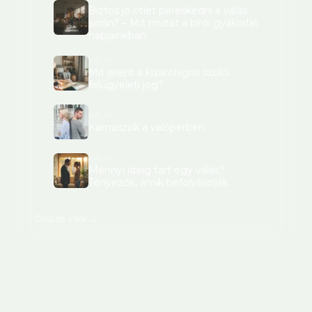
Biztos jó ötlet pereskedni a válás
során? – Mit mutat a bírói gyakorlat
napjainkban
VÁLÁS
Mit jelent a kizárólagos szülői
felügyeleti jog?
VÁLÁS
Kamaszok a valóperben
VÁLÁS
Mennyi ideig tart egy válás?
Tényezők, amik befolyásolják
Összes cikk →