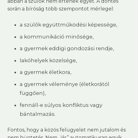
abban a szülők nem értenek egyet. A döntés
során a bíróság több szempontot mérlegel:
a szülők együttműködési képessége,
a kommunikáció minősége,
a gyermek eddigi gondozási rendje,
lakóhelyek közelsége,
a gyermek életkora,
a gyermek véleménye (életkorától
függően),
fennáll-e súlyos konfliktus vagy
bántalmazás.
Fontos, hogy a közös felügyelet nem jutalom és
nem büntetés. Nem „jár” automatikusan egyik