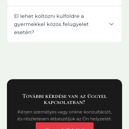
El lehet költözni külföldre a
gyermekkel közös felügyelet
esetén?
További kérdése van az üggyel
kapcsolatban?
Kérjen személyes vagy online konzultációt,
és részletesen átbeszéljük az Ön helyzetét.