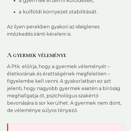
a gyermek érzelmi kötődéseit,
a külföldi környezet stabilitását.
Az ilyen perekben gyakori az ideiglenes
intézkedés iránti kérelem is.
A gyermek véleménye
A Ptk. előírja, hogy a gyermek véleményét –
életkorának és érettségének megfelelően –
figyelembe kell venni. A gyakorlatban ez azt
jelenti, hogy nagyobb gyermek esetén a bíróság
meghallgatja őt, pszichológus szakértő
bevonására is sor kerülhet. A gyermek nem dönt,
de véleménye súlyos tényező.