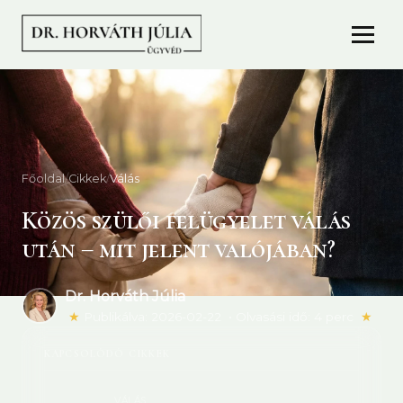
Főoldal
/
Cikkek
/
Válás
Közös szülői felügyelet válás
után – mit jelent valójában?
Dr. Horváth Júlia
★
Publikálva:
2026-02-22
•
Olvasási idő: 4 perc
★
KAPCSOLÓDÓ CIKKEK
VÁLÁS