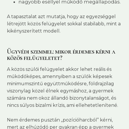
nagyobb eséllyel működő megállapodás.
A tapasztalat azt mutatja, hogy az egyezséggel
létrejött közös felügyelet sokkal stabilabb, mint a
kikényszerített modell.
Ügyvédi szemmel: mikor érdemes kérni a
közös felügyeletet?
A közös szülői felügyelet akkor lehet reális és
működőképes, amennyiben a szülők képesek
minimumszintű együttműködésre, földrajzilag
viszonylag közel élnek egymáshoz, a gyermek
számára nem okoz állandó bizonytalanságot, és
nincs súlyos bizalmi krízis, ami ellehetetlenítené.
Nem érdemes pusztán „pozícióharcból” kérni,
mert az elhúzódó per gyakran épp a gyermek