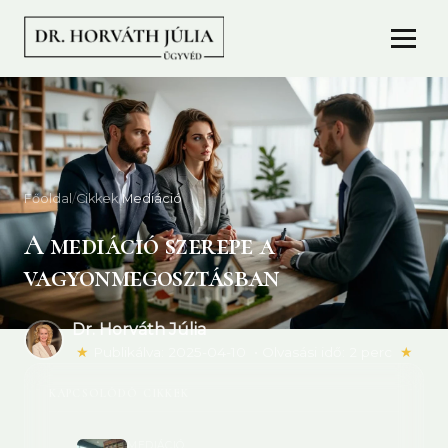
Főoldal
/
Cikkek
/
Mediáció
A mediáció szerepe a
vagyonmegosztásban
Dr. Horváth Júlia
★
Publikálva:
2025-04-10
•
Olvasási idő: 2 perc
★
KAPCSOLÓDÓ CIKKEK
MEDIÁCIÓ