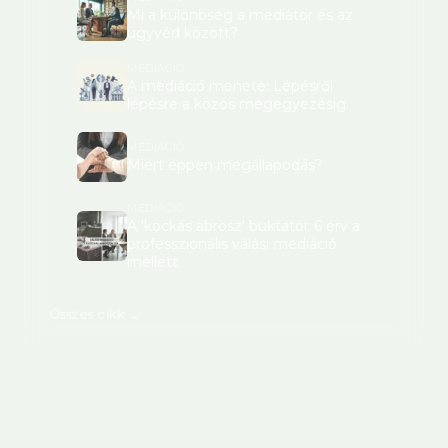
Mi a különbség a mediátor és az
ügyvéd között?
MEDIÁCIÓ
A mediáció menete: Lépésről
lépésre a közös megegyezésig
MEDIÁCIÓ
Miért éppen megállapodás?
MEDIÁCIÓ
A 'kockás abrosz' buktatói: 6 érv a
professzionális válási mediáció
mellett
Összes cikk →