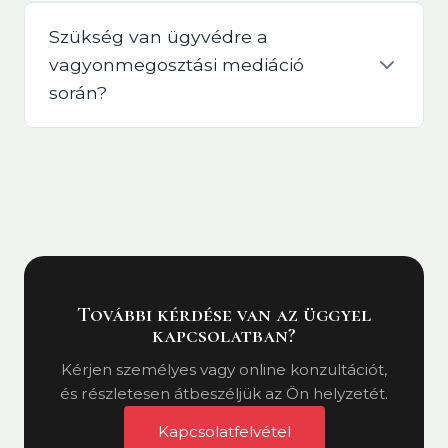
Szükség van ügyvédre a
vagyonmegosztási mediáció
során?
További kérdése van az üggyel
kapcsolatban?
Kérjen személyes vagy online konzultációt,
és részletesen átbeszéljük az Ön helyzetét.
Kapcsolatfelvétel