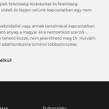
alt felelősség-kizárásokat és felelősség-
 oldalt és lépjen velünk kapcsolatban egy nem
 weboldallal vagy annak tartalmával kapcsolatban
tó anyag a magyar és a nemzetközi szerzői -,
em tehető közzé, nem jeleníthető meg Dr. Horváth
sú adathordozóra történő többszörözése,
élkül!
nkek
Elérhetőség