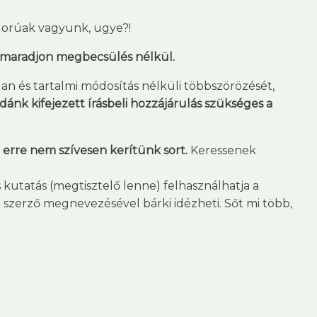
igorúak vagyunk, ugye?!
e maradjon megbecsülés nélkül.
n és tartalmi módosítás nélküli többszörözését,
nk kifejezett írásbeli hozzájárulás szükséges a
erre nem szívesen kerítünk sort.
Keressenek
s kutatás (megtisztelő lenne) felhasználhatja a
ölt szerző megnevezésével bárki idézheti. Sőt mi több,