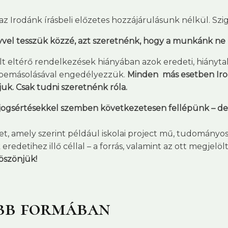
az Irodánk írásbeli előzetes hozzájárulásunk nélkül. Sz
vvel tesszük közzé, azt szeretnénk, hogy a munkánk n
eltérő rendelkezések hiányában azok eredeti, hiánytala
k) bemásolásával engedélyezzük.
Minden más esetben Irodá
uk. Csak tudni szeretnénk róla.
t jogsértésekkel szemben következetesen fellépünk – de 
ket, amely szerint például iskolai project mű, tudományo
eredetihez illő céllal – a forrás, valamint az ott megjel
öszönjük!
bb formában