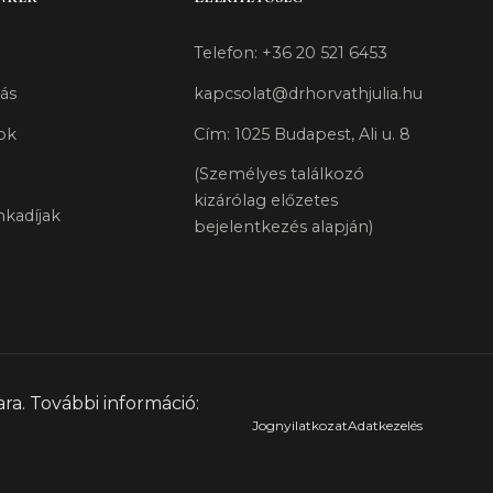
Telefon: +36 20 521 6453
ás
kapcsolat@drhorvathjulia.hu
ok
Cím: 1025 Budapest, Ali u. 8
(Személyes találkozó
kizárólag előzetes
kadíjak
bejelentkezés alapján)
a. További információ:
Jognyilatkozat
Adatkezelés