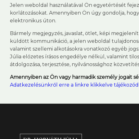
Jelen weboldal használatával Ön egyetértését fejezi 
korlátozásokat. Amennyiben Ön úgy gondolja, hogy 
elektronikus úton.
Bármely megjegyzés, javaslat, ötlet, képi megjelení
küldött kommunikáció, a jelen weboldal tulajdonosá
valamint szellemi alkotásokra vonatkozó egyéb jogs
Júlia előzetes írásos engedélye nélkül, valamint t
átdolgozása, terjesztése, nyilvánossághoz közvetít
Amennyiben az Ön vagy harmadik személy jogait sért
Adatkezelésünkről erre a linkre klikkelve tájékozó