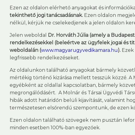
Ezen az oldalon elérhető anyagokat és információk
tekinthető jogi tanácsadásnak.
Ezen oldalon megjelen
nélkül, kérjük ne cselekedjenek a jelen oldalon ker
Jelen weboldal
Dr. Horváth Júlia (amely a Budapest
rendelkezésekkel (beleértve az ügyfelek jogai és 
weboldalán (
www.magyarugyvedikamara.hu
).
Ezek 
legfrissebb rendelkezéseket.
Az oldalunkon található anyagokat bármely közvetl
mértékig történő kizárása mellett tesszük közzé. A 
egyébként az oldallal kapcsolatban, bármely közvet
megrongálódásért. A Molnár és Társai Ügyvédi Társ
hibák adott határidőn belüli kijavítását, valamint h
természetesen elsőrendű szempontunk, de ezen körül
Ezen oldalon található szövegek nem pusztán lefor
minden esetben 100%-ban egyezőek.