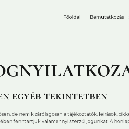
Főoldal
Bemutatkozás
ognyilatkoz
en egyéb tekintetben
, de nem kizárólagosan a tájékoztatók, leírások, cikke
etében fenntartjuk valamennyi szerzői jogunkat. A hon