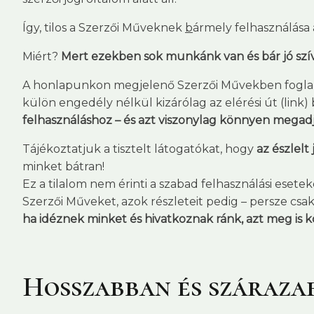
Így, tilos a Szerzői Műveknek
b
ármely felhasználása 
Miért?
Mert ezekben sok munkánk van és bár jó szí
A honlapunkon megjelenő Szerzői Művekben foglalt 
külön engedély nélkül kizárólag az elérési út (lin
felhasználáshoz – és azt viszonylag könnyen megadj
Tájékoztatjuk a tisztelt látogatókat, hogy
az észlel
minket bátran!
Ez a tilalom nem érinti a szabad felhasználási esete
Szerzői Műveket, azok részleteit pedig – persze csak 
ha idéznek minket és hivatkoznak ránk, azt meg is k
Hosszabban és száraza