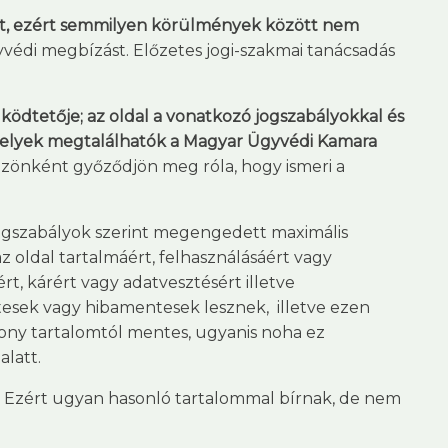
ként, ezért semmilyen körülmények között nem
yvédi megbízást. Előzetes jogi-szakmai tanácsadás
ködtetője; az oldal a vonatkozó jogszabályokkal és
 amelyek megtalálhatók a Magyar Ügyvédi Kamara
özönként győződjön meg róla, hogy ismeri a
jogszabályok szerint megengedett maximális
z oldal tartalmáért, felhasználásáért vagy
t, kárért vagy adatvesztésért illetve
tesek vagy hibamentesek lesznek, illetve ezen
tékony tartalomtól mentes, ugyanis noha ez
latt.
. Ezért ugyan hasonló tartalommal bírnak, de nem