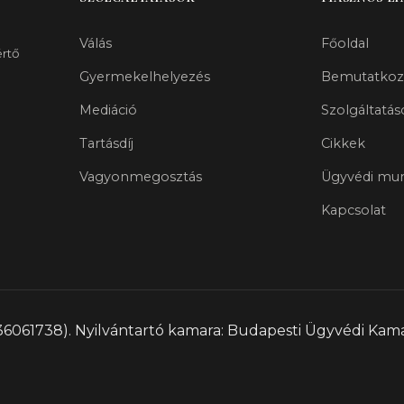
Válás
Főoldal
értő
Gyermekelhelyezés
Bemutatkoz
Mediáció
Szolgáltatás
Tartásdíj
Cikkek
Vagyonmegosztás
Ügyvédi mun
Kapcsolat
36061738). Nyilvántartó kamara: Budapesti Ügyvédi Kamar