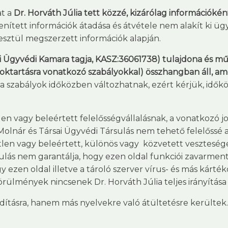
at a
Dr. Horváth Júlia tett közzé, kizárólag információ
ített információk átadása és átvétele nem alakít ki üg
esztül megszerzett információk alapján.
i Ügyvédi Kamara tagja, KASZ:36061738) tulajdona és mű
titoktartásra vonatkozó szabályokkal) összhangban áll,
a szabályok időközben változhatnak, ezért kérjük, idők
en vagy beleértett felelősségvállalásnak, a vonatkozó 
Molnár és Társai Ügyvédi Társulás nem tehető felelőssé a
len vagy beleértett, különös vagy közvetett veszteségér
ulás nem garantálja, hogy ezen oldal funkciói zavarmen
ogy ezen oldal illetve a tároló szerver vírus- és más kár
mények nincsenek Dr. Horváth Júlia teljes irányítása a
dításra, hanem más nyelvekre való átültetésre kerültek