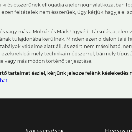
ki és ésszerűnek elfogadja a jelen jognyilatkozatban fogl
ezen feltételek nem ésszerűek, úgy kérjük hagyja el az
tés vagy más a Molnár és Márk Ügyvédi Társulás, a jelen
nak tulajdonába kerülnek. Minden ezen oldalon találha
zabályok védelme alatt áll, és ezért nem másolható, n
ilos ezeknek bármely technikai módszerrel, bármely típu
ése vagy más módon történő terjesztése.
ő tartalmat észlel, kérjünk jelezze felénk késlekedés n
dhat
Szolgáltatások
Hasznos li