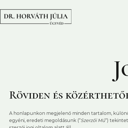
J
Röviden és közérthető
A honlapunkon megjelenő minden tartalom, különösen
egyéni, eredeti megoldásunk (“
Szerzői Mű
“) tekint
szerzői jogi oltalom alatt áll.