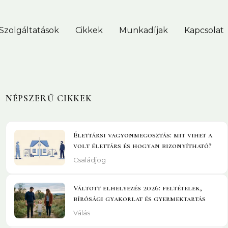
Szolgáltatások
Cikkek
Munkadíjak
Kapcsolat
NÉPSZERŰ CIKKEK
Élettársi vagyonmegosztás: mit vihet a
volt élettárs és hogyan bizonyítható?
Családjog
Váltott elhelyezés 2026: feltételek,
bírósági gyakorlat és gyermektartás
Válás