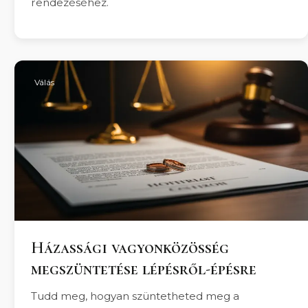
rendezéséhez.
Válás
Házassági vagyonközösség
megszüntetése lépésről-épésre
Tudd meg, hogyan szüntetheted meg a