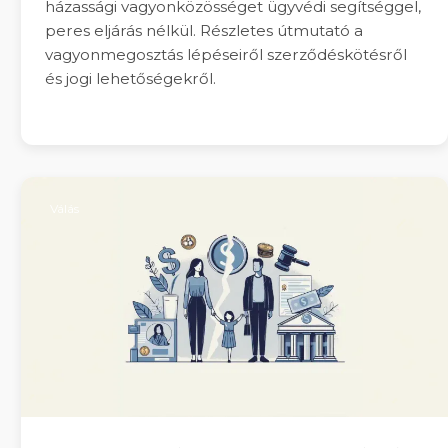
házassági vagyonközösséget ügyvédi segítséggel,
peres eljárás nélkül. Részletes útmutató a
vagyonmegosztás lépéseiről szerződéskötésről
és jogi lehetőségekről.
Válás