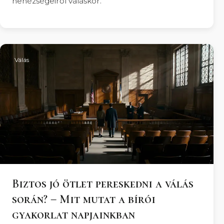
nehézségeiről váláskor.
Válás
Biztos jó ötlet pereskedni a válás
során? – Mit mutat a bírói
gyakorlat napjainkban