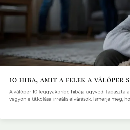
10 hiba, amit a felek a válóper
A válóper 10 leggyakoribb hibája ügyvédi tapasztalat
vagyon eltitkolása, irreális elvárások. Ismerje meg, 